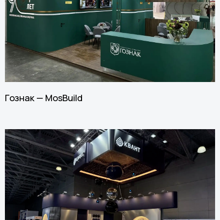
Гознак — MosBuild