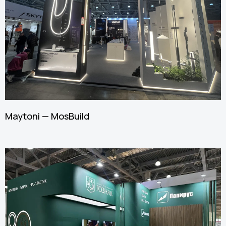
Maytoni — MosBuild