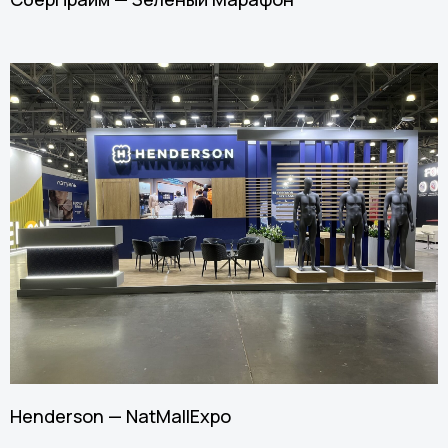
Henderson — NatMall Expo