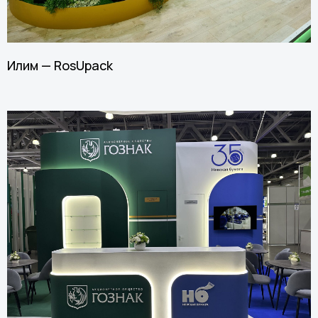
Илим — RosUpack