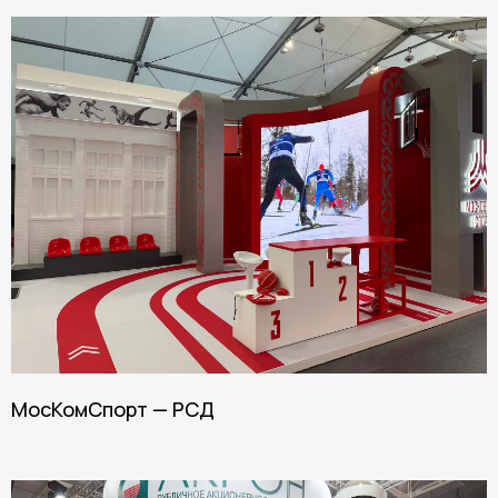
МосКомСпорт — РСД
info@g-group.art
+7 495 991 45