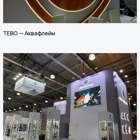
TEBO — Аквафлейм