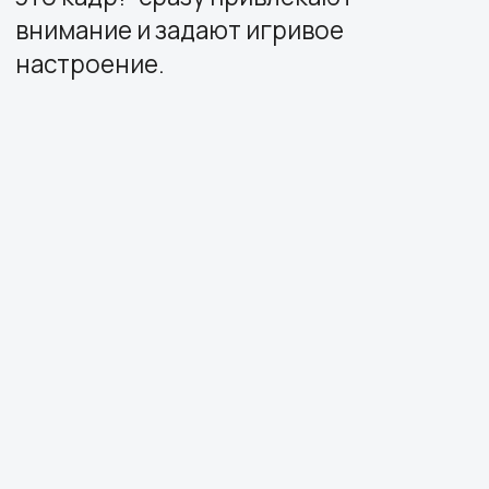
Центральным элементом стала
фотозона с креативными
реквизитами и забавными слоганами
("Ну я и кадр!", "Можно с вами
сфотографироваться?"). Посетители
могли моментально получить снимки
по системе "Скажите скииидки! →
Заберите своё котофото", что создаёт
эффект вирального
распространения в соцсетях. Яркие
надписи "Зелёный день" и "Ой, какие у
нас глазки!" добавляют стенду
элемент абсурдного юмора и
запоминаемости.