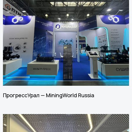
ПрогрессУрал — MiningWorld Russia