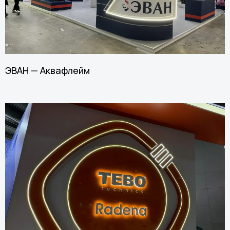
ЭВАН — Аквафлейм