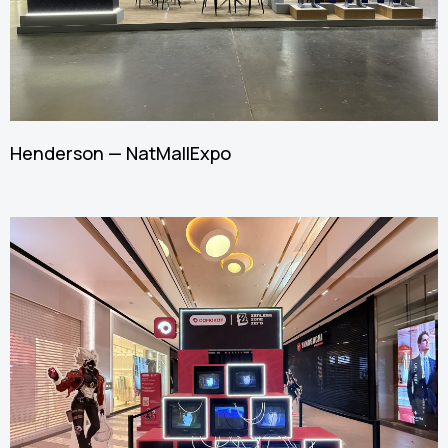
Henderson — NatMall Expo