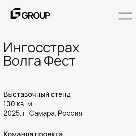
Ингосстрах
Волга Фест
Выставочный стенд
100 кв. м
2025, г. Самара, Россия
Команда проекта
Анна Корженкова,
Артем Медведев,
Егор Серов,
Артур Хабибуллин, Максим Нгуен, Максим Поварь
Стенд компании «Ингосстрах» на
фестивале «Волга Фест» стал ярким