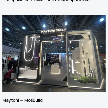
Maytoni — MosBuild