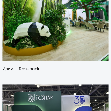
Илим — RosUpack