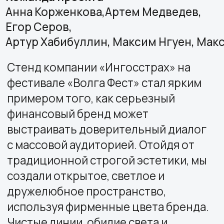
примером того, как серьезный
финансовый бренд может
выстраивать доверительный диалог
с массовой аудиторией. Отойдя от
традиционной строгой эстетики, мы
создали открытое, светлое и
дружелюбное пространство,
используя фирменные цвета бренда.
Чистые линии, обилие света и
натуральные материалы
сформировали современную и
welcoming-атмосферу, которая сразу
привлекала гостей.
Особое внимание было уделено
созданию интерактивных и игровых
элементов, вовлекающих гостей
разного возраста. Это сделало
общение с брендом неформальным и
запоминающимся. Посетители