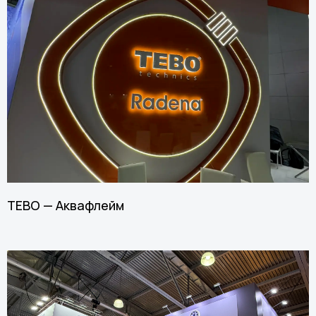
TEBO — Аквафлейм