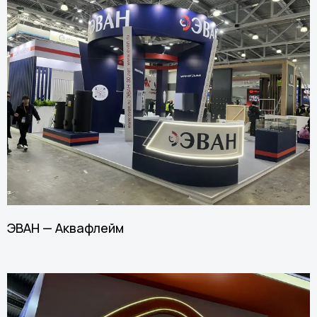
ЭВАН — Аквафлейм