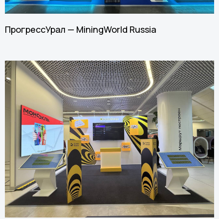
ПрогрессУрал — MiningWorld Russia