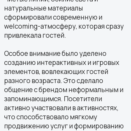
активно участвовали в активностях,
что способствовало мягкому
продвижению услуг и формированию
положительных эмоциональных
ассоциаций с «Ингосстрах».
В результате нам удалось создать
многофункциональную площадку,
которая успешно решала бизнес-
задачи по генерации лидов и
усилению лояльности, оставаясь при
этом органичным элементом
праздничной атмосферы фестиваля.
Этот проект наглядно
демонстрирует, что выставочный
стенд может быть не просто местом
для диалога, а полноценным
инструментом формирования
современного и человечного имиджа
компании.