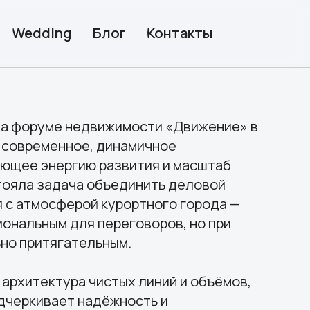
Блог
Контакты
недвижимости «Движение» в
ое, динамичное
гию развития и масштаб
ча объединить деловой
рой курортного города —
ля переговоров, но при
ательным.
а чистых линий и объёмов,
 надёжность и
 поверхности и прозрачные
пространство, создавая