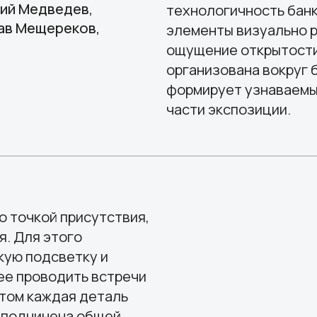
ощущение открытости и доверия
организована вокруг брендингов
формирует узнаваемый акцент и 
части экспозиции.
кой присутствия,
я этого
одсветку и
оводить встречи
каждая деталь
чинена общей
 вперёд.