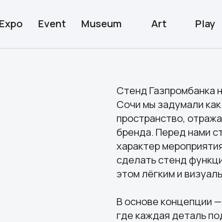
Event
Museum
Art
Play
Wedding
Стенд Газпромбанка на форуме 
Сочи мы задумали как современн
пространство, отражающее энер
бренда. Перед нами стояла зада
характер мероприятия с атмосфе
сделать стенд функциональным д
этом лёгким и визуально притяг
В основе концепции — архитектур
где каждая деталь подчеркивает
дведев,
технологичность банка. Светлые
ещереков,
элементы визуально расширяют 