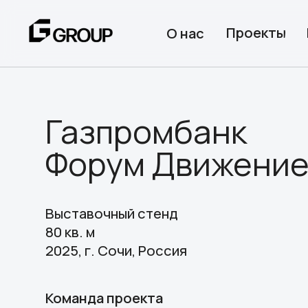
Проекты
Expo
О нас
Газпромбанк
Форум Движение
Выставочный стенд
80 кв. м
2025, г. Сочи, Россия
Команда проекта
Сергей Алексеев,
Алексей Комаров,
Юрий Ме
Илья Сидоренко, Юлия Козлова, Ярослав М