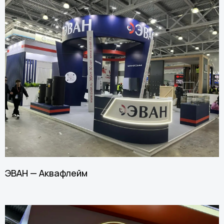
ЭВАН — Аквафлейм