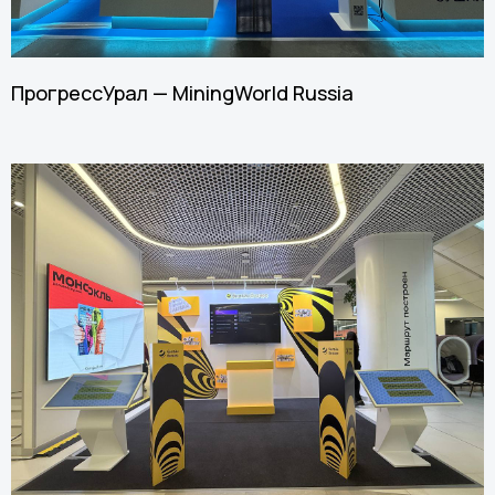
ПрогрессУрал — MiningWorld Russia