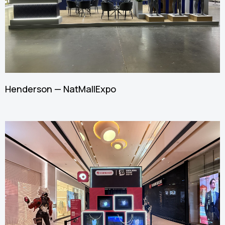
Henderson — NatMall Expo