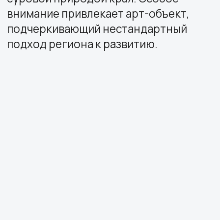
Ключевой акцент сделан на
презентации Баимского
горнодобывающего проекта, где
представлены впечатляющие цифры:
947 млрд рублей инвестиций, 70 млн
тонн руды в год. Интерактивная
карта месторождений с AR-
проекцией позволяет гостям в
деталях изучить масштабы проекта.
Рядом размещена цитата о
стратегическом значении развития
Арктики, подкрепленная
статистикой.