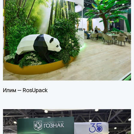
Илим — RosUpack